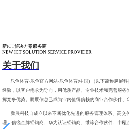
新ICT解决方案服务商
NEW ICT SOLUTION SERVICE PROVIDER
关于我们
乐鱼体育·乐鱼官方网站-乐鱼体育(中国) （以下简称腾展科
经验，以客户需求为导向，用优质产品、专业技术和完善服务
挥竞争优势。腾展信息已成为业内值得信赖的商业合作伙伴、
腾展科技自成立以来不断优化先进的服务管理体系、高交付能
理、信锐金牌经销商、华为认证经销商、维谛合作伙伴、申瓯