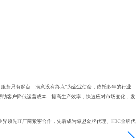
心，服务只有起点，满意没有终点”为企业使命，依托多年的行业
帮助客户降低运营成本，提高生产效率，快速应对市场变化，发
领先IT厂商紧密合作，先后成为绿盟金牌代理、H3C金牌代