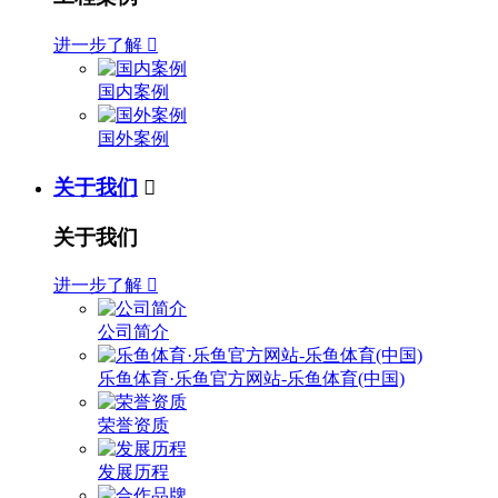
进一步了解

国内案例
国外案例
关于我们

关于我们
进一步了解

公司简介
乐鱼体育·乐鱼官方网站-乐鱼体育(中国)
荣誉资质
发展历程