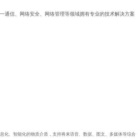
、统一通信、网络安全、网络管理等领域拥有专业的技术解决方案
息化、智能化的物质介质，支持将来语音、数据、图文、多媒体等综合