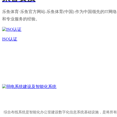
乐鱼体育·乐鱼官方网站-乐鱼体育(中国) 作为中国领先的I
和专业服务的经验。
ISO认证
综合布线系统是智能化办公室建设数字化信息系统基础设施，是将所