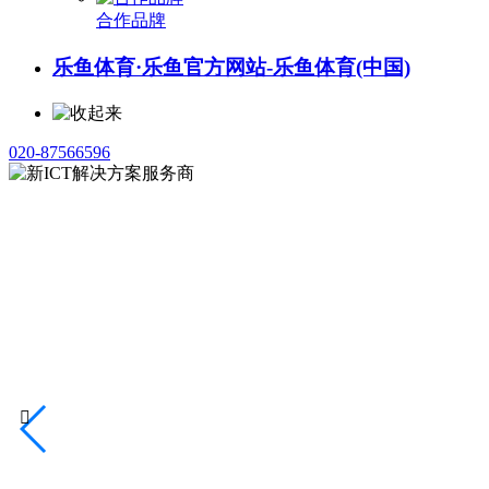
合作品牌
乐鱼体育·乐鱼官方网站-乐鱼体育(中国)
020-87566596
