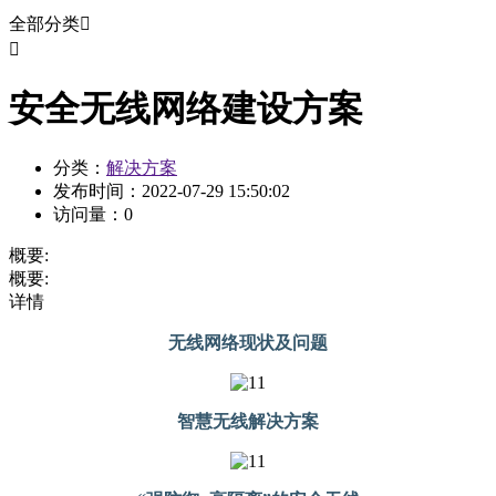
全部分类


安全无线网络建设方案
分类：
解决方案
发布时间：
2022-07-29 15:50:02
访问量：
0
概要:
概要:
详情
无线网络现状及问题
智慧无线解决方案