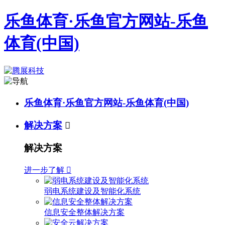
乐鱼体育·乐鱼官方网站-乐鱼
体育(中国)
乐鱼体育·乐鱼官方网站-乐鱼体育(中国)
解决方案

解决方案
进一步了解

弱电系统建设及智能化系统
信息安全整体解决方案