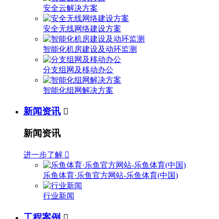
安全云解决方案
安全无线网络建设方案
智能化机房建设及动环监测
分支组网及移动办公
智能化组网解决方案
新闻资讯

新闻资讯
进一步了解

乐鱼体育·乐鱼官方网站-乐鱼体育(中国)
行业新闻
工程案例
