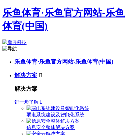
乐鱼体育·乐鱼官方网站-乐鱼
体育(中国)
乐鱼体育·乐鱼官方网站-乐鱼体育(中国)
解决方案

解决方案
进一步了解

弱电系统建设及智能化系统
信息安全整体解决方案