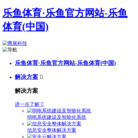
乐鱼体育·乐鱼官方网站-乐鱼
体育(中国)
乐鱼体育·乐鱼官方网站-乐鱼体育(中国)
解决方案

解决方案
进一步了解

弱电系统建设及智能化系统
信息安全整体解决方案