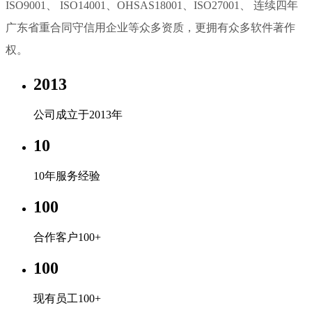
ISO9001、 ISO14001、OHSAS18001、ISO27001、 连续四年
广东省重合同守信用企业等众多资质，更拥有众多软件著作
权。
2013
公司成立于2013年
10
10年服务经验
100
合作客户100+
100
现有员工100+