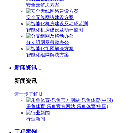
安全云解决方案
安全无线网络建设方案
智能化机房建设及动环监测
分支组网及移动办公
智能化组网解决方案
新闻资讯

新闻资讯
进一步了解

乐鱼体育·乐鱼官方网站-乐鱼体育(中国)
行业新闻
工程案例
