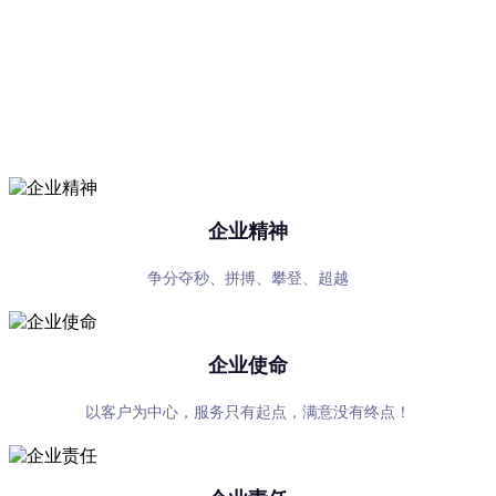
乐鱼体育·乐鱼官方网站-乐鱼
体育(中国)
专心、专注、专业，超越自我，共赢未来
企业精神
争分夺秒、拼搏、攀登、超越
企业使命
以客户为中心，服务只有起点，满意没有终点！